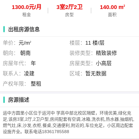
1300.0元/月
3
室
2
厅
2
卫
140.00 m
2
租金
房型
面积
出租房源信息
单价：
元/m
楼层：
11 楼/层
2
朝向：
朝南
装修类型：
精致装修
房屋年代：
年
房屋类型：
小高层
联系人：
凌建
区域：
暂无数据
产权年限：
整租
房源描述
运中方圆里小区位于运河中 学高中部北校区隔壁，环境优美,绿化充
足,该房3室,2厅,2卫户型,房间配套有空调,冰箱,洗衣机,热水器,抽烟机,
燃气灶,床,沙发,衣柜,餐桌,交通便利,附近的,车位充足，小区周边配套
设施齐全。联系电话18361785588