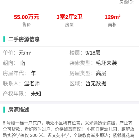
房源ID:
55.00万元
3
室
2
厅
2
卫
129m
2
售价
房型
面积
二手房源信息
单价：
元/m
楼层：
9/18层
2
朝向：
南
装修类型：
毛坯未装
房屋年代：
年
房屋类型：
高层
联系人：
温老师
区域：
暂无数据
产权年限：
未知
房源描述
8 号楼一梯一户东户，地处小区稀有位置，采光通透无遮挡，产证齐
全可贷款，看好随时过户，价格诚意面议！ 小区自带幼儿园，距解放
路实验学校仅 200 米、近文苑中学，全龄教育举步即达；紧邻桃花岛