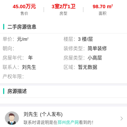
45.00万元
3
室
2
厅
1
卫
98.70 m
2
售价
房型
面积
二手房源信息
单价：
元/m
楼层：
3 楼/层
2
朝向：
装修类型：
简单装修
房屋年代：
年
房屋类型：
小高层
联系人：
刘先生
区域：
暂无数据
产权年限：
房源描述
刘先生
(个人发布)
联系时请说明是在
邳州房产网
看到的！