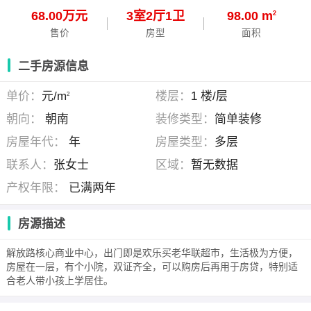
68.00万元
3
室
2
厅
1
卫
98.00 m
2
售价
房型
面积
二手房源信息
单价：
元/m
楼层：
1 楼/层
2
朝向：
朝南
装修类型：
简单装修
房屋年代：
年
房屋类型：
多层
联系人：
张女士
区域：
暂无数据
产权年限：
已满两年
房源描述
解放路核心商业中心，出门即是欢乐买老华联超市，生活极为方便，
房屋在一层，有个小院，双证齐全，可以购房后再用于房贷，特别适
合老人带小孩上学居住。