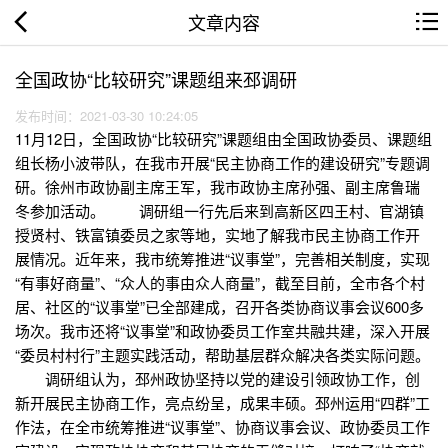
文章内容
全国政协“比较研究”课题组来邳调研
发布时间：2021-03-30 10:24:05
11月12日，全国政协“比较研究”课题组由全国政协委员、课题组
组长杨小波带队，在我市开展“民主协商工作的建设研究”专题调
研。徐州市政协副主席王军，我市政协主席孙强、副主席鲁瑞
冬参加活动。 调研组一行先后来到高新区四王村、官湖镇
授贤村、铁富镇委员之家等地，实地了解我市民主协商工作开
展情况。近年来，我市统筹推进“议事堂”，完善相关制度，实现
“有事好商量”、“众人的事由众人商量”，截至目前，全市各个村
居、社区的“议事堂”已全部建成，召开各类协商议事会议600多
场次。我市还将“议事堂”和政协委员工作室共融共建，深入开展
“委员村村行”主题实践活动，帮助基层群众解决各类实际问题。
调研组认为，邳州政协坚持以党的建设引领政协工作，创
新开展民主协商工作，亮点纷呈，成果丰硕。邳州运用“四群”工
作法，在全市统筹推进“议事堂”、协商议事会议、政协委员工作