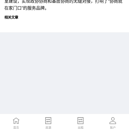
室建设，实现政协协商和基层协商的无缝对接，打响了“协商就
在家门口”的服务品牌。
相关文章
首页
首页
招聘
房源
简历
出租
账户
账户